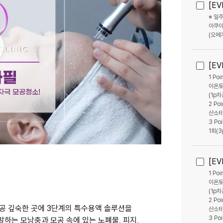
[E
인하대역점
속초점
※ 일
정관점
화성향
아쿠아
(오메
동작점
충주점
부천소사점
도쿄긴자
[E
시흥은계점 (개원 확정)
이천점 
1 P
이온토
나주혁신도시점 (개원 확정)
(1p차
2 P
산소테
3 P
1회(3
[E
1 P
이온토
(1p차
2 P
공 깊숙한 곳에 3단계의 특수용액 솔루션을
산소테
3 P
발하는 모낭충과 모공 속에 있는 노폐물, 피지,