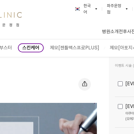
한국
파주운정
어
점
BEAUTYON :: 뷰티온의원
한국어
강서점
English
수원망
병원소개
전후사
日本語
파주운정점
안양범
简体字
평택고덕점
안산중
부스터
스킨케어
제모[젠틀맥스프로PLUS]
제모[아포지+
繁體字
별내점
양주옥
ภาษาไทย
서산점
성남신
이벤트 시술 (2
Tiếng Việt
안성점
돌곶이
Русский
충북혁신도시점
인천계
[E
통영점
대전도
내포신도시점
광주첨
[E
오산점
영종도
아쿠아
명동점
안동점
동대구역점
울산점