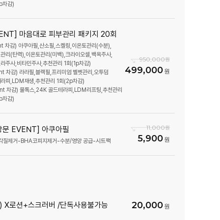
p차감)
VENT] 마음대로 피부관리 패키지 20회
oint 차감) 아쿠아필,산소필,스켈링,이온토관리(수분),
관리(탄력),이온토관리(미백),크라이오셀,백옥주사,
950,000
라주사,비타민주사,추천관리 1회(1p차감)
499,000
oint 차감) 라라필,블랙필,프리미엄 벨벳관리,오투덤
라피,LDM재생,추천관리 1회(2p차감)
oint 차감) 물톡스,24K 골드테라피,LDM리프팅,추천관리
p차감)
11,000
방문 EVENT] 아쿠아필
5,900
각질제거-BHA코피지제거-수분/영양 공급-시트팩
20,000
) X로션+스크러버 /단독사용불가능