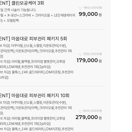
VENT] 클린모공케어 3회
180,000
주일 간격 시술이 가능합니다.
99,000
남점
필 + X-로션+스크러버 + 크라이오셀 + LED재생레이저
가) + 모델링팩
점 (개원확정)
VENT] 마음대로 피부관리 패키지 5회
(개원 확정)
oint 차감) 아쿠아필,산소필,스켈링,이온토관리(수분),
관리(탄력),이온토관리(미백),크라이오셀,추천관리 1회
350,000
감)
179,000
oint 차감) 라라필,블랙필,프리미엄 벨벳관리,오투덤
라피,LDM재생,추천관리 1회(2p차감)
oint 차감) 물톡스,24K 골드테라피,LDM리프팅,추천관리
p차감)
VENT] 마음대로 피부관리 패키지 10회
oint 차감) 아쿠아필,산소필,스켈링,이온토관리(수분),
관리(탄력),이온토관리(미백),크라이오셀,추천관리 1회
500,000
감)
279,000
oint 차감) 라라필,블랙필,프리미엄 벨벳관리,오투덤
라피,LDM재생,추천관리 1회(2p차감)
oint 차감) 물톡스,24K 골드테라피,LDM리프팅,추천관리