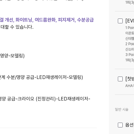
1회(3
결 개선, 화이트닝, 여드름완화, 피지제거, 수분공급
[E
대할 수 있습니다.
1 P
이온토
신데렐
2 P
산소테
3 P
/영양-모델링)
1회(3
단계 수분/영양 공급-LED재생레이저-모델링)
[첫
AHA
영양 공급-크라이오 (진정관리)-LED재생레이저-
일반 시술
옵션