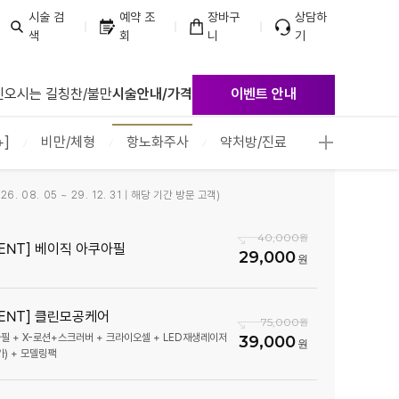
시술 검
예약 조
장바구
상담하
색
회
니
기
포점
진
오시는 길
칭찬/불만
시술안내/가격
이벤트 안내
계점
앙점
]
비만/체형
항노화주사
약처방/진료
정점
흥점
6. 08. 05 ~ 29. 12. 31 | 해당 기간 방문 고객)
역점
40,000
양점
VENT] 베이직 아쿠아필
29,000
안점
단점
VENT] 클린모공케어
75,000
점
필 + X-로션+스크러버 + 크라이오셀 + LED재생레이저
39,000