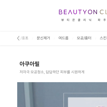
아쿠아필 :: 뷰티온의원 파주운정점
기미/색소/홍조
문신제거
여드름
모공/흉터
스킨
아쿠아필
저자극 모공청소, 답답하던 피부를 시원하게