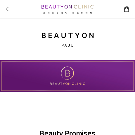
뷰티온의원 파주운정점 :: 병원소개
B E A U T Y O N
P A J U
Beauty Promises