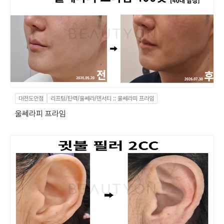
대전도안점
리프팅/탄력/울쎄라/덴서티 :: 울쎄라피 프라임
울쎄라피 프라임