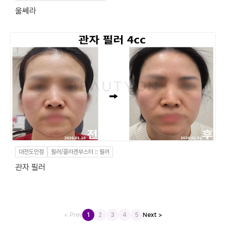
울쎄라
대전도안점
필러/콜라겐부스터 :: 필러
관자 필러
< Prev
1
2
3
4
5
Next >