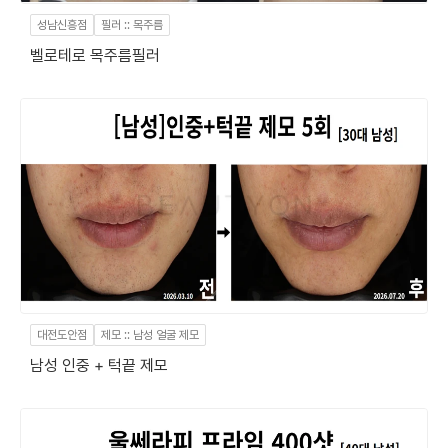
성남신흥점
필러 :: 목주름
벨로테로 목주름필러
대전도안점
제모 :: 남성 얼굴 제모
남성 인중 + 턱끝 제모