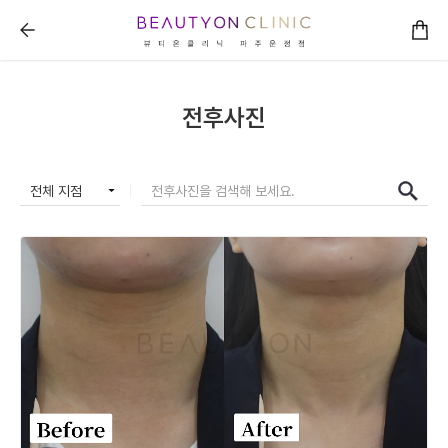
뷰티온의원 파주운정점 :: 전후사진
전후사진